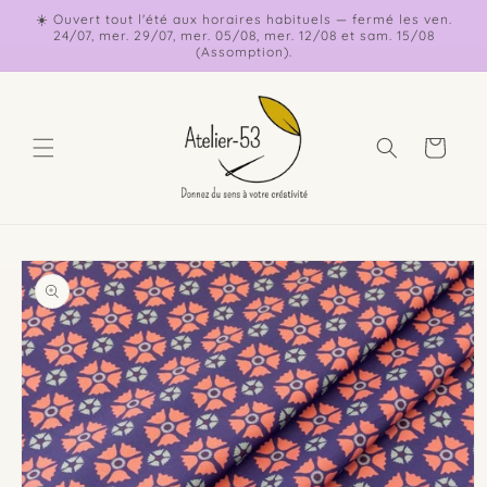
et
☀️ Ouvert tout l'été aux horaires habituels — fermé les ven.
passer
24/07, mer. 29/07, mer. 05/08, mer. 12/08 et sam. 15/08
au
(Assomption).
contenu
Panier
Passer aux
informations
produits