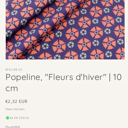
Ouvrir
le
média
ATELIER-53
Popeline, "Fleurs d'hiver" | 10
1
dans
une
cm
fenêtre
modale
Prix
€2,32 EUR
habituel
Taxes incluses.
48 EN STOCK
Quantité
Quantité