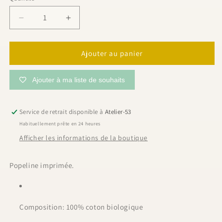
Réduire
Augmenter
la
la
quantité
quantité
de
de
Ajouter au panier
Popeline,
Popeline,
&quot;Fleurs
&quot;Fleurs
Ajouter à ma liste de souhaits
d&#39;hiver&quot;
d&#39;hiver&quot;
|
|
10
10
Service de retrait disponible à
Atelier-53
cm
cm
Habituellement prête en 24 heures
Afficher les informations de la boutique
Popeline imprimée.
Composition: 100% coton biologique