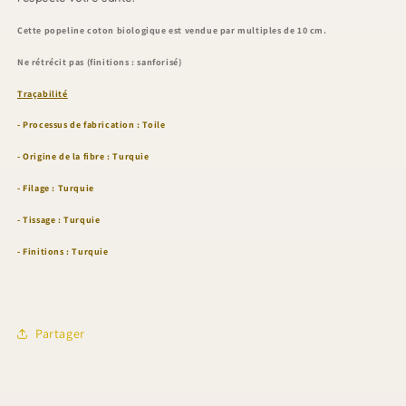
Cette popeline
coton biologique
est
vendue p
ar
multiples de 10 cm
.
Ne rétrécit pas (finitions : sanforisé)
Traçabilité
-
Processus de fabrication : Toile
- Origine de la fibre : Turquie
- Filage :
Turquie
- Tissage :
Turquie
- Finitions :
Turquie
Partager