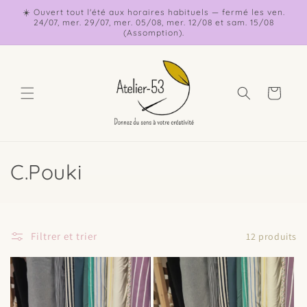
et
☀️ Ouvert tout l'été aux horaires habituels — fermé les ven.
passer
24/07, mer. 29/07, mer. 05/08, mer. 12/08 et sam. 15/08
au
(Assomption).
contenu
Panier
C
C.Pouki
o
l
Filtrer et trier
12 produits
l
e
c