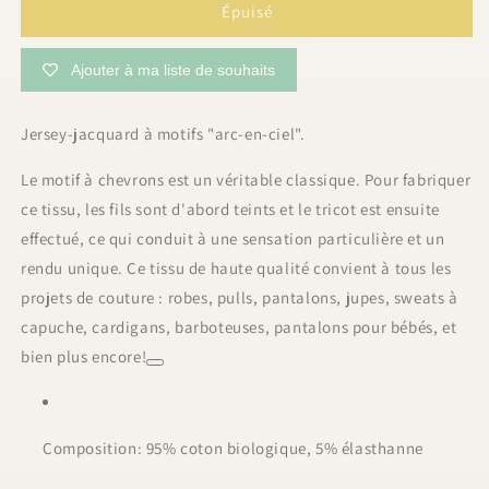
de
de
Épuisé
Jersey-
Jersey-
jacquard
jacquard
Ajouter à ma liste de souhaits
&quot;Rainbow&quot;
&quot;Rainbow&quot;
|
|
10
10
Jersey-jacquard à motifs "arc-en-ciel".
cm
cm
Le motif à chevrons est un véritable classique. Pour fabriquer
ce tissu, les fils sont d'abord teints et le tricot est ensuite
effectué, ce qui conduit à une sensation particulière et un
rendu unique. Ce tissu de haute qualité convient à tous les
projets de couture : robes, pulls, pantalons, jupes, sweats à
capuche, cardigans, barboteuses, pantalons pour bébés, et
bien plus encore!
Composition: 95% coton biologique, 5% élasthanne