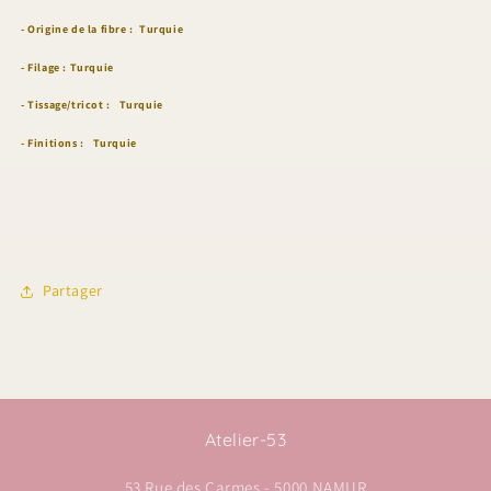
- Origine de la fibre :
Turquie
- Filage :
Turquie
- Tissage/tricot :
Turquie
- Finitions :
Turquie
Partager
Atelier-53
53 Rue des Carmes - 5000 NAMUR