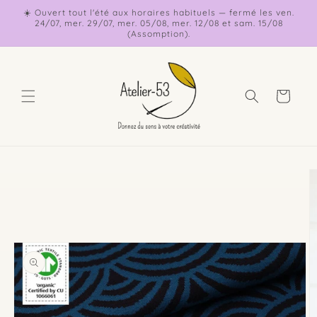
et
☀️ Ouvert tout l'été aux horaires habituels — fermé les ven.
passer
24/07, mer. 29/07, mer. 05/08, mer. 12/08 et sam. 15/08
au
(Assomption).
contenu
Panier
Passer aux
informations
produits