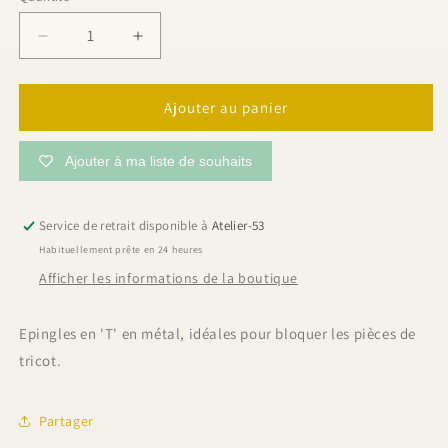
Réduire
Augmenter
la
la
quantité
quantité
de
de
Ajouter au panier
Épingles
Épingles
de
de
Ajouter à ma liste de souhaits
blocage
blocage
en
en
«
«
Service de retrait disponible à
Atelier-53
T
T
Habituellement prête en 24 heures
»,
»,
50
50
Afficher les informations de la boutique
pièces
pièces
|
|
Epingles en 'T' en métal, idéales pour bloquer les pièces de
KnitPro
KnitPro
tricot.
Partager