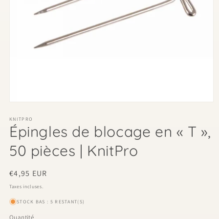
Ouvrir
le
média
KNITPRO
Épingles de blocage en « T »,
1
dans
une
50 pièces | KnitPro
fenêtre
modale
Prix
€4,95 EUR
habituel
Taxes incluses.
STOCK BAS : 5 RESTANT(S)
Quantité
Quantité