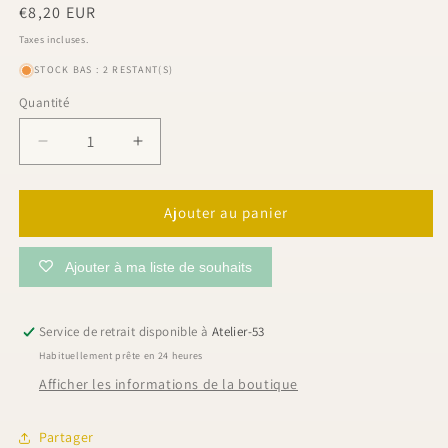
Prix
€8,20 EUR
habituel
Taxes incluses.
STOCK BAS : 2 RESTANT(S)
Quantité
Quantité
Réduire
Augmenter
la
la
quantité
quantité
de
de
Ajouter au panier
Enfile-
Enfile-
aiguille
aiguille
Ajouter à ma liste de souhaits
LED
LED
|
|
Prym
Prym
Service de retrait disponible à
Atelier-53
Habituellement prête en 24 heures
Afficher les informations de la boutique
Partager