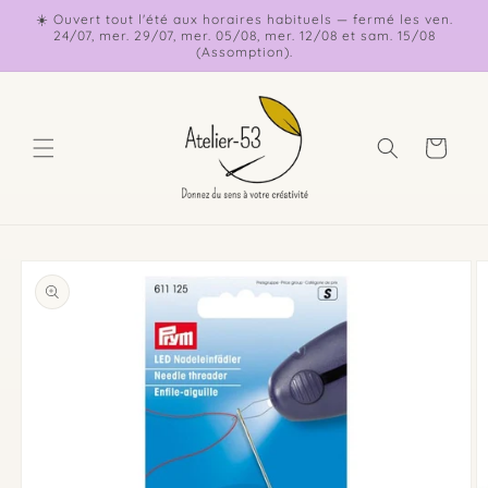
et
☀️ Ouvert tout l'été aux horaires habituels — fermé les ven.
passer
24/07, mer. 29/07, mer. 05/08, mer. 12/08 et sam. 15/08
au
(Assomption).
contenu
Panier
Passer aux
informations
produits