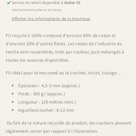
Service de retrait disponible à
Atelier-53
-
-
Habituellement prête en 24 heures
500
500
gr
gr
Afficher les informations de la boutique
Fil recyclé à 100% composé d'environ 80% de coton et
d'environ 20% d'autres fibres.
Les restes de l'industrie du
textile sont rassemblés, triés par couleur, puis mélangés à
toutes les nuances disponibles.
Fil idéal pour le macramé ou le crochet, tricot, tissage...
Épaisseur : 4,5-5 mm (approx.)
Poids : 500 gr (approx.)
Longueur : 120 mètres
(min.)
Aiguilles/crochet : 8-12 mm
Du fait
de la nature recyclée du produit, les couleurs peuvent
légèrement varier par rapport à l'illustration.