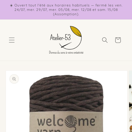
et
☀️ Ouvert tout l'été aux horaires habituels — fermé les ven.
passer
24/07, mer. 29/07, mer. 05/08, mer. 12/08 et sam. 15/08
au
(Assomption).
contenu
Panier
Passer aux
informations
produits