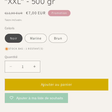
"XXL" - 500 gr
Prix
Prix
€7,00 EUR
€12,90 EUR
Promotion
habituel
promotionnel
Taxes incluses.
Coloris
Noir
Marine
Brun
STOCK BAS : 1 RESTANT(S)
Quantité
Quantité
Réduire
Augmenter
la
la
quantité
quantité
de
de
Ajouter au panier
Corde
Corde
en
en
Ajouter à ma liste de souhaits
coton
coton
recyclé
recyclé
&quot;XXL&quot;
&quot;XXL&quot;