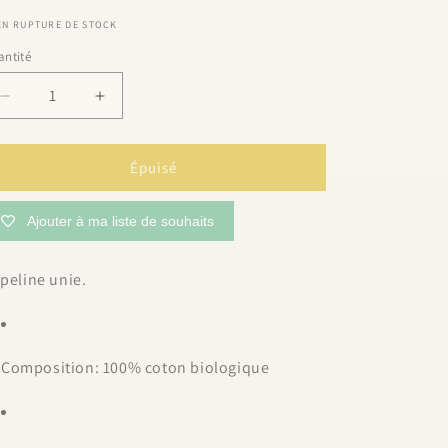
EN RUPTURE DE STOCK
ntité
antité
Réduire
Augmenter
la
la
quantité
quantité
de
de
Épuisé
Popeline
Popeline
unie
unie
Ajouter à ma liste de souhaits
groseille
groseille
|
|
10
10
peline unie.
cm
cm
Composition: 100% coton biologique