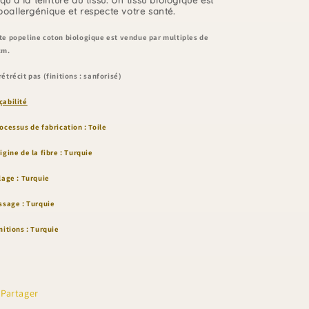
poallergénique et respecte votre santé.
te popeline
coton biologique
est
vendue p
ar
multiples de
cm
.
rétrécit pas (finitions : sanforisé)
çabilité
ocessus de fabrication : Toile
rigine de la fibre : Turquie
ilage :
Turquie
issage :
Turquie
initions :
Turquie
Partager