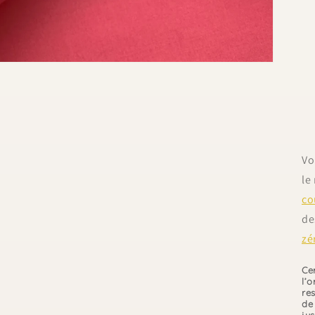
Vo
le
co
d
zé
Ce
l’o
re
de 
jus