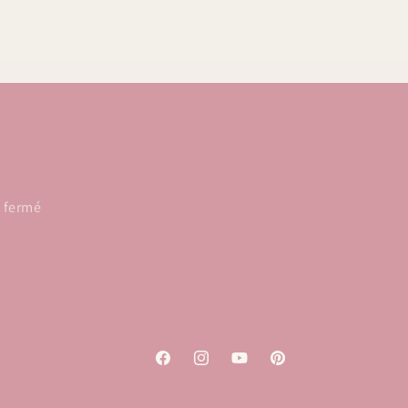
: fermé
Facebook
Instagram
YouTube
Pinterest