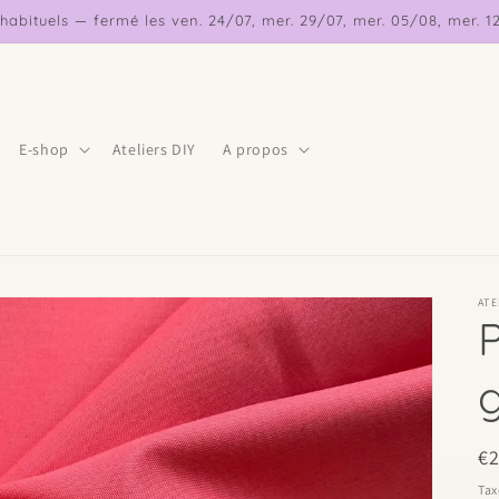
s habituels — fermé les ven. 24/07, mer. 29/07, mer. 05/08, mer. 
E-shop
Ateliers DIY
A propos
ATE
g
Pr
€
ha
Tax