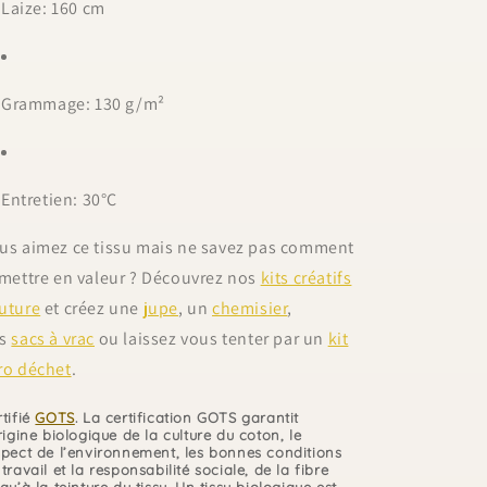
Laize: 160 cm
Grammage: 130 g/m²
Entretien: 30°C
us aimez ce tissu mais ne savez pas comment
 mettre en valeur ? Découvrez nos
kits créatifs
uture
et créez une
jupe
, un
chemisier
,
es
sacs à vrac
ou laissez vous tenter par un
kit
ro déchet
.
rtifié
GOTS
. La certification GOTS garantit
rigine biologique de la culture du coton, le
spect de l’environnement, les bonnes conditions
travail et la responsabilité sociale, de la fibre
qu’à la teinture du tissu. Un tissu biologique est