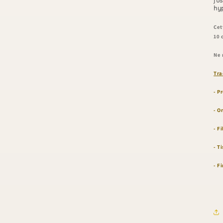
hy
Cet
10 
Ne 
Tra
-
Pr
- O
- F
- T
- F