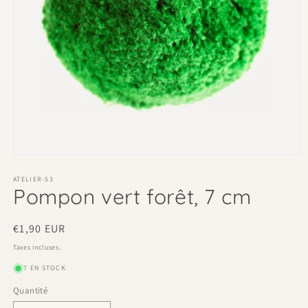
Ouvrir
le
média
ATELIER-53
Pompon vert forêt, 7 cm
1
dans
une
fenêtre
Prix
€1,90 EUR
modale
habituel
Taxes incluses.
7 EN STOCK
Quantité
Quantité