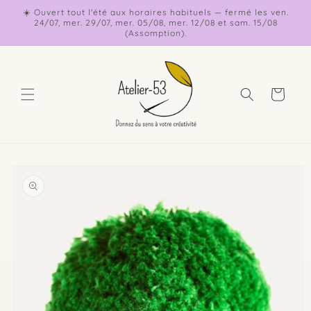
et
☀️ Ouvert tout l'été aux horaires habituels — fermé les ven.
passer
24/07, mer. 29/07, mer. 05/08, mer. 12/08 et sam. 15/08
au
(Assomption).
contenu
Panier
Passer aux
informations
produits