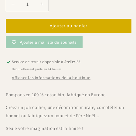
Réduire
Augmenter
la
la
quantité
quantité
de
de
Ajouter au panier
Pompon
Pompon
vert
vert
Ajouter à ma liste de souhaits
forêt,
forêt,
7
7
cm
cm
Service de retrait disponible à
Atelier-53
Habituellement prête en 24 heures
Afficher les informations de la boutique
Pompons en 100 % coton bio, fabriqué en Europe.
Créez un joli collier, une décoration murale, complétez un
bonnet ou fabriquez un bonnet de Père Noël...
Seule votre imagination est la limite !