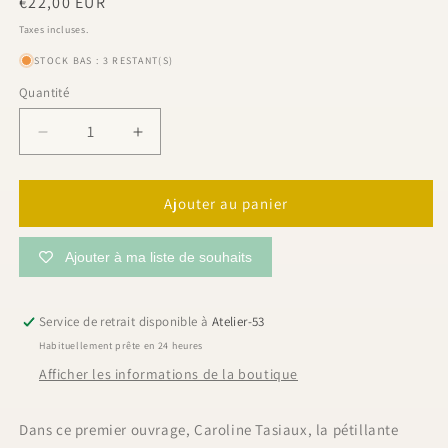
Prix
€22,00 EUR
habituel
Taxes incluses.
STOCK BAS : 3 RESTANT(S)
Quantité
Quantité
Réduire
Augmenter
la
la
quantité
quantité
de
de
Ajouter au panier
Les
Les
basiques
basiques
Ajouter à ma liste de souhaits
du
du
placard
placard
à
à
Service de retrait disponible à
Atelier-53
coudre,
coudre,
Habituellement prête en 24 heures
Betty
Betty
Jeane
Jeane
Afficher les informations de la boutique
Dans ce premier ouvrage, Caroline Tasiaux, la pétillante