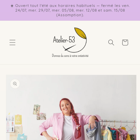
et
☀️ Ouvert tout l'été aux horaires habituels — fermé les ven.
passer
24/07, mer. 29/07, mer. 05/08, mer. 12/08 et sam. 15/08
au
(Assomption).
contenu
Panier
Passer aux
informations
produits