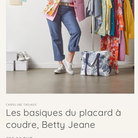
Ouvrir
le
média
CAROLINE TASIAUX
Les basiques du placard à
1
dans
une
coudre, Betty Jeane
fenêtre
modale